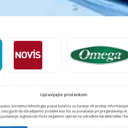
Proizvodi
Upravljajte pristankom
kustvo, koristimo tehnologije poput kolačića za čuvanje i/ili pristup informacija
omogućiti da obrađujemo podatke kao što su ponašanje pri pregledavanju ili j
i povlačenje suglasnosti može negativno utjecati na određene karakteristike i fun