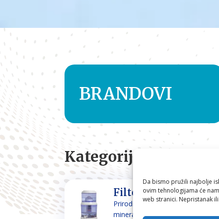
BRANDOVI
Kategorije
Da bismo pružili najbolje is
ovim tehnologijama će nam 
Filteri za vodu
web stranici. Nepristanak il
Prirodno filtriranje i
mineraliziranje vode za piće i