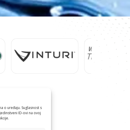
ma o uređaju. Suglasnost s
edinstveni ID-ovi na ovoj
kcije.