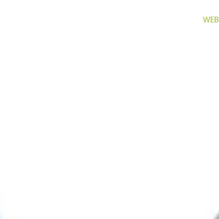
WEB
za filtriranje
Zamjenski dijelovi
Akcijs
vode
Zamjenski dijelovi za naše
Proizvo
proizvode
 prijenosno rješenje
nu i čistu vodu za piće