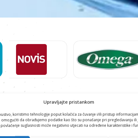
Proizvodi
Upravljajte pristankom
HORECA
,
VINSKI PROGRAM
,
VINSKI PROGRAM
kustvo, koristimo tehnologije poput kolačića za čuvanje i/ili pristup informacija
omogućiti da obrađujemo podatke kao što su ponašanje pri pregledavanju ili j
i povlačenje suglasnosti može negativno utjecati na određene karakteristike i fun