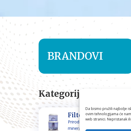
BRANDOVI
Kategorije
Da bismo pružili najbolje is
ovim tehnologijama će nam 
Filteri za vodu
web stranici. Nepristanak il
Prirodno filtriranje i
mineraliziranje vode za piće i