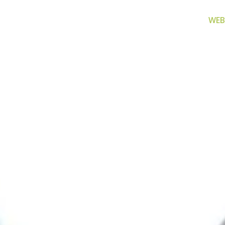
WEB
za filtriranje
Zamjenski dijelovi
Akcijs
vode
Zamjenski dijelovi za naše
Proizvo
proizvode
 prijenosno rješenje
nu i čistu vodu za piće