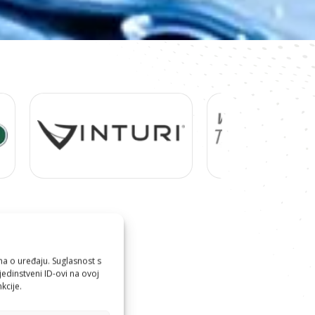
ma o uređaju. Suglasnost s
edinstveni ID-ovi na ovoj
kcije.