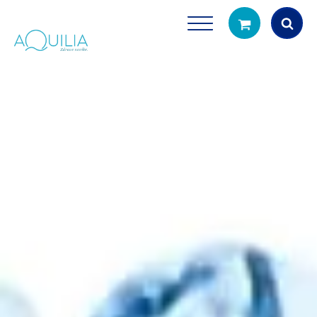
Products
search
Tuš glave
Vrčevi za filtrira
rirodno filtriranje vode za tuširanje
Potpuno prijenosno rješenje
čistu vodu za pi