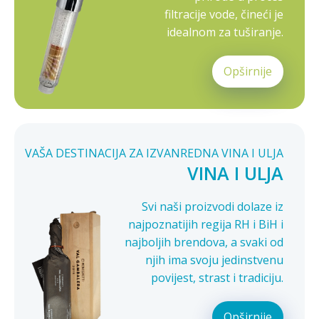
filtracije vode, čineći je
idealnom za tuširanje.
Opširnije
VAŠA DESTINACIJA ZA IZVANREDNA VINA I ULJA
VINA I ULJA
Svi naši proizvodi dolaze iz
najpoznatijih regija RH i BiH i
najboljih brendova, a svaki od
njih ima svoju jedinstvenu
povijest, strast i tradiciju.
Opširnije