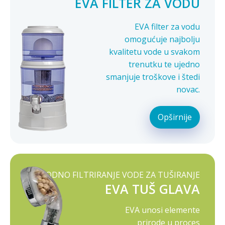
EVA FILTER ZA VODU
EVA filter za vodu
omogućuje najbolju
kvalitetu vode u svakom
trenutku te ujedno
smanjuje troškove i štedi
novac.
Opširnije
PRIRODNO FILTRIRANJE VODE ZA TUŠIRANJE
EVA TUŠ GLAVA
EVA unosi elemente
prirode u proces