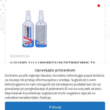
DEZINFEKCIJA
V GUARD 2 U 1 UNIVERZALNI DEZINFICIJENS ZA
POVRŠINE I RUKE 100 ML
Upravljajte pristankom
Da bismo pružili najbolje iskustvo, koristimo tehnologije poput kolačića
za čuvanje i/ili pristup informacijama o uređaju. Suglasnost s ovim
tehnologijama će nam omogućiti da obrađujemo podatke kao što su
ponašanje pri pregledavanju ili jedinstveni ID-ovi na ovoj web stranici.
2,96
€
Nepristanak ili povlačenje suglasnosti može negativno utjecati na
određene karakteristike i funkcije.
Prihvati