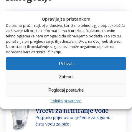
Upravljajte pristankom
Filteri za vodu
Da bismo pružili najbolje iskustvo, koristimo tehnologije poput kolačića
Prirodno filtriranje i mineraliziranje vode za
za čuvanje i/ili pristup informacijama o uređaju. Suglasnost s ovim
piće i kuhanje
tehnologijama će nam omogućiti da obrađujemo podatke kao što su
ponašanje pri pregledavanju ili jedinstveni ID-ovi na ovoj web stranici.
Nepristanak ili povlačenje suglasnosti može negativno utjecati na
određene karakteristike i funkcije.
Prihvati
Tuš glave
Prirodno filtriranje vode za tuširanje
Zabrani
Pogledaj postavke
Politika privatnosti
Vrčevi za filtriranje vode
Potpuno prijenosno rješenje za sigurnu i
čistu vodu za piće