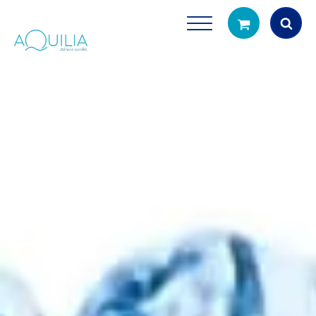
Products
search
Tuš glave
Vrčevi za filtrira
rirodno filtriranje vode za tuširanje
Potpuno prijenosno rješenje
čistu vodu za pi