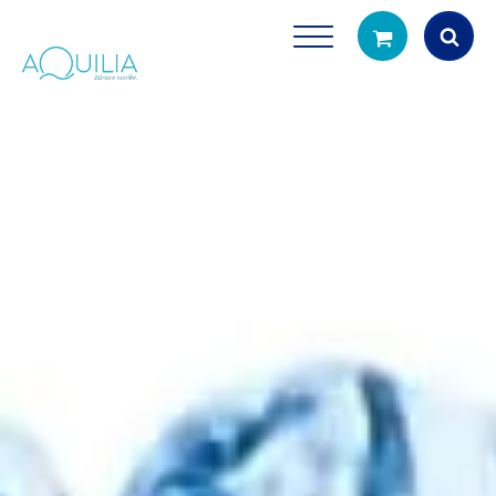
Products
search
Tuš glave
Vrčevi za filtrira
rirodno filtriranje vode za tuširanje
Potpuno prijenosno rješenje
čistu vodu za pi