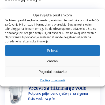
Upravljajte pristankom
Filteri za vodu
Da bismo pružili najbolje iskustvo, koristimo tehnologije poput kolačića
Prirodno filtriranje i mineraliziranje vode za
za čuvanje i/ili pristup informacijama o uređaju. Suglasnost s ovim
piće i kuhanje
tehnologijama će nam omogućiti da obrađujemo podatke kao što su
ponašanje pri pregledavanju ili jedinstveni ID-ovi na ovoj web stranici.
Nepristanak ili povlačenje suglasnosti može negativno utjecati na
određene karakteristike i funkcije.
Prihvati
Tuš glave
Prirodno filtriranje vode za tuširanje
Zabrani
Pogledaj postavke
Politika privatnosti
Vrčevi za filtriranje vode
Potpuno prijenosno rješenje za sigurnu i
čistu vodu za piće