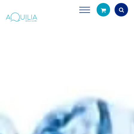
Products
search
Tuš glave
Vrčevi za filtrira
rirodno filtriranje vode za tuširanje
Potpuno prijenosno rješenje
čistu vodu za pi