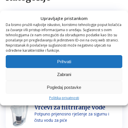
Upravljajte pristankom
Filteri za vodu
Da bismo pružili najbolje iskustvo, koristimo tehnologije poput kolačića
Prirodno filtriranje i mineraliziranje vode za
za čuvanje i/ili pristup informacijama o uređaju. Suglasnost s ovim
piće i kuhanje
tehnologijama će nam omogućiti da obrađujemo podatke kao što su
ponašanje pri pregledavanju ili jedinstveni ID-ovi na ovoj web stranici.
Nepristanak ili povlačenje suglasnosti može negativno utjecati na
određene karakteristike i funkcije.
Prihvati
Tuš glave
Prirodno filtriranje vode za tuširanje
Zabrani
Pogledaj postavke
Politika privatnosti
Vrčevi za filtriranje vode
Potpuno prijenosno rješenje za sigurnu i
čistu vodu za piće