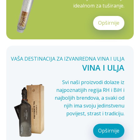
idealnom za tuširanje.
Opširnije
VAŠA DESTINACIJA ZA IZVANREDNA VINA I ULJA
VINA I ULJA
Svi naši proizvodi dolaze iz
najpoznatijih regija RH i BiH i
najboljih brendova, a svaki od
njih ima svoju jedinstvenu
povijest, strast i tradiciju.
Opširnije