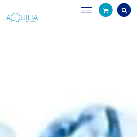
Products
search
Tuš glave
Vrčevi za filtrira
rirodno filtriranje vode za tuširanje
Potpuno prijenosno rješenje
čistu vodu za pi