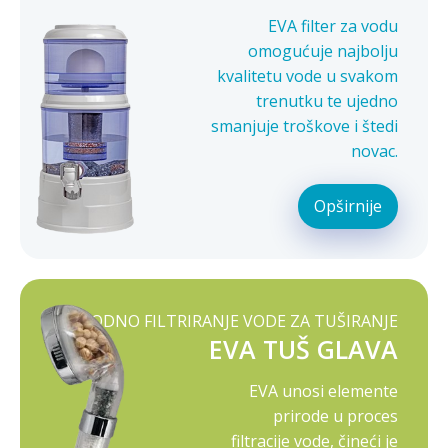
EVA filter za vodu
omogućuje najbolju
kvalitetu vode u svakom
trenutku te ujedno
smanjuje troškove i štedi
novac.
Opširnije
PRIRODNO FILTRIRANJE VODE ZA TUŠIRANJE
EVA TUŠ GLAVA
EVA unosi elemente
prirode u proces
filtracije vode, čineći je