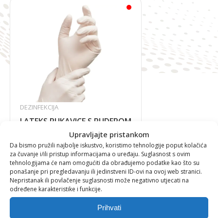
DEZINFEKCIJA
LATEKS RUKAVICE S PUDEROM
Upravljajte pristankom
Da bismo pružili najbolje iskustvo, koristimo tehnologije poput kolačića
za čuvanje i/ili pristup informacijama o uređaju. Suglasnost s ovim
tehnologijama će nam omogućiti da obrađujemo podatke kao što su
10,61
€
ponašanje pri pregledavanju ili jedinstveni ID-ovi na ovoj web stranici.
Nepristanak ili povlačenje suglasnosti može negativno utjecati na
određene karakteristike i funkcije.
Prihvati