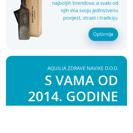
najboljih brendova, a svaki od
njih ima svoju jedinstvenu
povijest, strast i tradiciju.
Opširnije
AQUILIA ZDRAVE NAVIKE D.O.O.
S VAMA OD
2014. GODINE
Naš tim vam uvijek stoji na raspolaganju za
sva pitanja te podršku tijekom kupnje i
korištenja proizvoda, a želja nam je biti vam