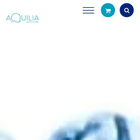
Products
search
Tuš glave
Vrčevi za filtrira
rirodno filtriranje vode za tuširanje
Potpuno prijenosno rješenje
čistu vodu za pi