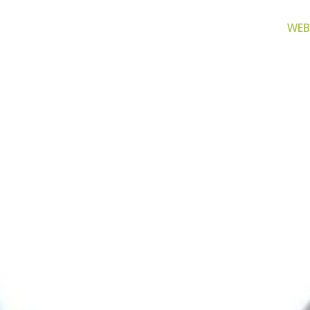
WEB
za filtriranje
Zamjenski dijelovi
Akcijs
vode
Zamjenski dijelovi za naše
Proizvo
proizvode
 prijenosno rješenje
nu i čistu vodu za piće