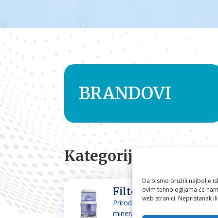
BRANDOVI
Kategorije
Da bismo pružili najbolje is
ovim tehnologijama će nam 
Filteri za vodu
web stranici. Nepristanak il
Prirodno filtriranje i
mineraliziranje vode za piće i