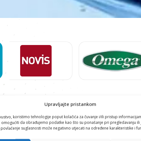
Proizvodi
Upravljajte pristankom
DEZINFEKCIJA
kustvo, koristimo tehnologije poput kolačića za čuvanje i/ili pristup informacija
omogućiti da obrađujemo podatke kao što su ponašanje pri pregledavanju ili j
i povlačenje suglasnosti može negativno utjecati na određene karakteristike i fun