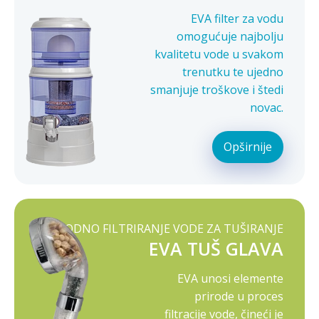
EVA filter za vodu
omogućuje najbolju
kvalitetu vode u svakom
trenutku te ujedno
smanjuje troškove i štedi
novac.
Opširnije
PRIRODNO FILTRIRANJE VODE ZA TUŠIRANJE
EVA TUŠ GLAVA
EVA unosi elemente
prirode u proces
filtracije vode, čineći je