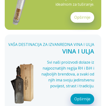
idealnom za tuširanje.
Opširnije
VAŠA DESTINACIJA ZA IZVANREDNA VINA I ULJA
VINA I ULJA
Svi naši proizvodi dolaze iz
najpoznatijih regija RH i BiH i
najboljih brendova, a svaki od
njih ima svoju jedinstvenu
povijest, strast i tradiciju.
Opširnije