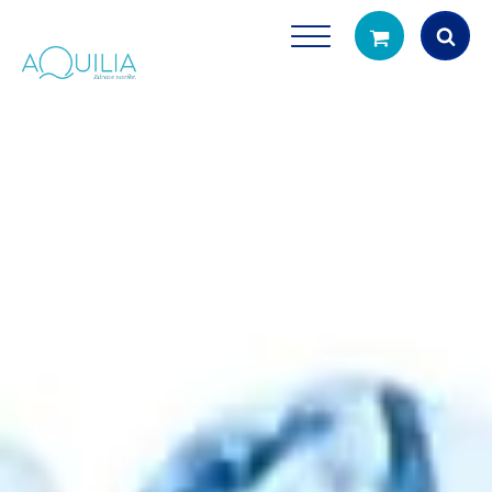
Products
search
Tuš glave
Vrčevi za filtrira
rirodno filtriranje vode za tuširanje
Potpuno prijenosno rješenje
čistu vodu za pi