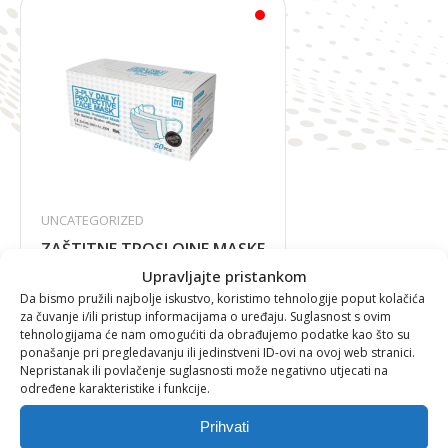
UNCATEGORIZED
ZAŠTITNE TROSLOJNE MASKE
Upravljajte pristankom
Da bismo pružili najbolje iskustvo, koristimo tehnologije poput kolačića
za čuvanje i/ili pristup informacijama o uređaju. Suglasnost s ovim
tehnologijama će nam omogućiti da obrađujemo podatke kao što su
0,00
€
ponašanje pri pregledavanju ili jedinstveni ID-ovi na ovoj web stranici.
Nepristanak ili povlačenje suglasnosti može negativno utjecati na
određene karakteristike i funkcije.
Prihvati