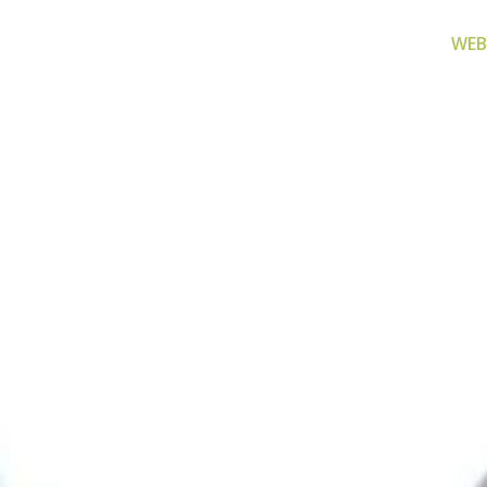
WEB
za filtriranje
Zamjenski dijelovi
Akcijs
vode
Zamjenski dijelovi za naše
Proizvo
proizvode
 prijenosno rješenje
nu i čistu vodu za piće