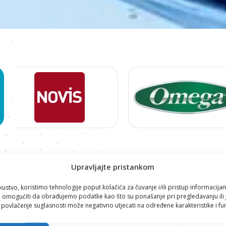
Proizvodi
Upravljajte pristankom
NOVIS
kustvo, koristimo tehnologije poput kolačića za čuvanje i/ili pristup informacija
omogućiti da obrađujemo podatke kao što su ponašanje pri pregledavanju ili j
i povlačenje suglasnosti može negativno utjecati na određene karakteristike i fun
-30%