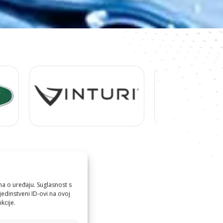
ma o uređaju. Suglasnost s
edinstveni ID-ovi na ovoj
kcije.