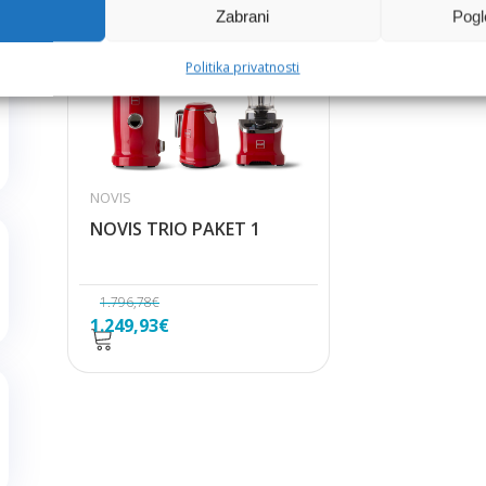
Zabrani
Pogl
Politika privatnosti
NOVIS
NOVIS TRIO PAKET 1
1.796,78
€
Izvorna
Trenutna
1.249,93
€
cijena
cijena
bila
je:
je:
1.249,93€.
1.796,78€.