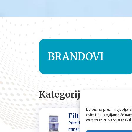
BRANDOVI
Kategorije
Da bismo pružili najbolje is
ovim tehnologijama će nam 
Filteri za vodu
web stranici. Nepristanak il
Prirodno filtriranje i
mineraliziranje vode za piće i