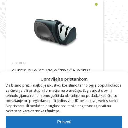
OSTALO
CHEF'S CHOICE 476 OŠTRAČ NOŽEVA
Upravljajte pristankom
Da bismo pružili najbolje iskustvo, koristimo tehnologije poput kolačića
za čuvanje i/ili pristup informacijama o uređaju. Suglasnost s ovim
tehnologijama će nam omogućiti da obrađujemo podatke kao što su
15,76
€
ponašanje pri pregledavanju ili jedinstveni ID-ovi na ovoj web stranici.
Nepristanak ili povlačenje suglasnosti može negativno utjecati na
određene karakteristike i funkcije.
Prihvati