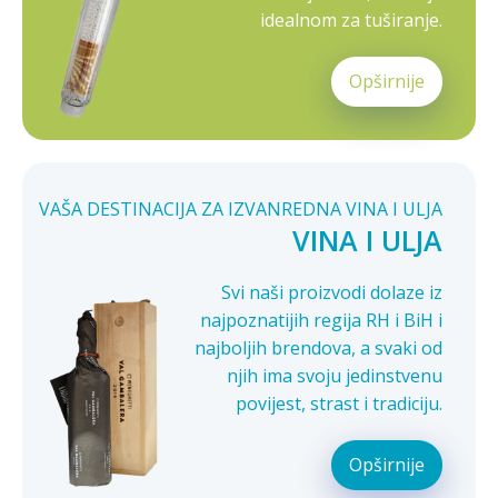
idealnom za tuširanje.
Opširnije
VAŠA DESTINACIJA ZA IZVANREDNA VINA I ULJA
VINA I ULJA
Svi naši proizvodi dolaze iz
najpoznatijih regija RH i BiH i
najboljih brendova, a svaki od
njih ima svoju jedinstvenu
povijest, strast i tradiciju.
Opširnije