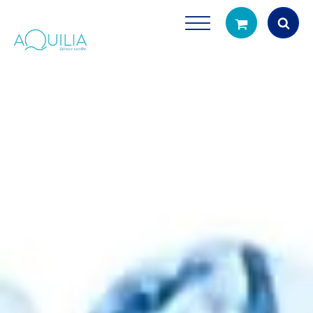
Products
search
Tuš glave
Vrčevi za filtrira
rirodno filtriranje vode za tuširanje
Potpuno prijenosno rješenje
čistu vodu za pi