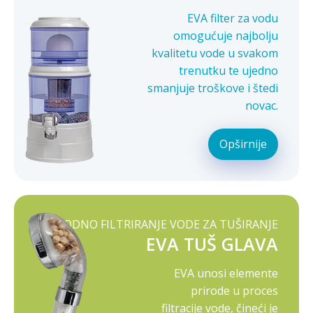
EVA filter za vodu
omogućuje najbolju
kvalitetu vode u svakom
trenutku te ujedno
smanjuje troškove i štedi
novac.
Opširnije
PRIRODNO FILTRIRANJE VODE ZA TUŠIRANJE
EVA TUŠ GLAVA
EVA unosi elemente
prirode u proces
filtracije vode, čineći je