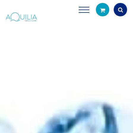
Products
search
Tuš glave
Vrčevi za filtrira
rirodno filtriranje vode za tuširanje
Potpuno prijenosno rješenje
čistu vodu za pi