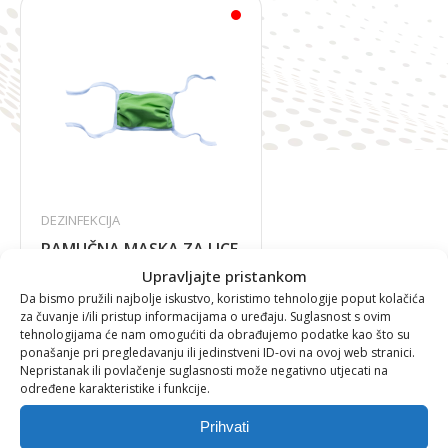
DEZINFEKCIJA
PAMUČNA MASKA ZA LICE
Upravljajte pristankom
Da bismo pružili najbolje iskustvo, koristimo tehnologije poput kolačića
za čuvanje i/ili pristup informacijama o uređaju. Suglasnost s ovim
tehnologijama će nam omogućiti da obrađujemo podatke kao što su
1,33
€
ponašanje pri pregledavanju ili jedinstveni ID-ovi na ovoj web stranici.
Nepristanak ili povlačenje suglasnosti može negativno utjecati na
određene karakteristike i funkcije.
Prihvati