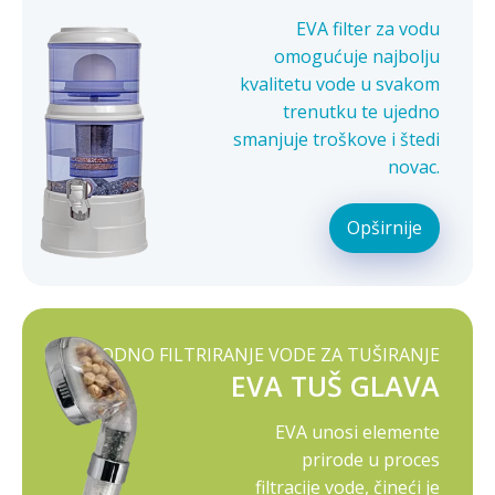
EVA filter za vodu
omogućuje najbolju
kvalitetu vode u svakom
trenutku te ujedno
smanjuje troškove i štedi
novac.
Opširnije
PRIRODNO FILTRIRANJE VODE ZA TUŠIRANJE
EVA TUŠ GLAVA
EVA unosi elemente
prirode u proces
filtracije vode, čineći je