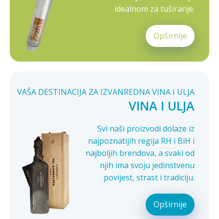
idealnom za tuširanje.
Opširnije
VAŠA DESTINACIJA ZA IZVANREDNA VINA I ULJA
VINA I ULJA
Svi naši proizvodi dolaze iz
najpoznatijih regija RH i BiH i
najboljih brendova, a svaki od
njih ima svoju jedinstvenu
povijest, strast i tradiciju.
Opširnije