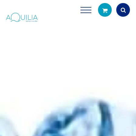
Products
search
Tuš glave
Vrčevi za filtrira
rirodno filtriranje vode za tuširanje
Potpuno prijenosno rješenje
čistu vodu za pi