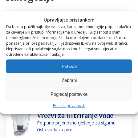
Upravljajte pristankom
Filteri za vodu
Da bismo pružili najbolje iskustvo, koristimo tehnologije poput kolačića
Prirodno filtriranje i mineraliziranje vode za
za čuvanje i/ili pristup informacijama o uređaju. Suglasnost s ovim
piće i kuhanje
tehnologijama će nam omogućiti da obrađujemo podatke kao što su
ponašanje pri pregledavanju ili jedinstveni ID-ovi na ovoj web stranici.
Nepristanak ili povlačenje suglasnosti može negativno utjecati na
određene karakteristike i funkcije.
Prihvati
Tuš glave
Prirodno filtriranje vode za tuširanje
Zabrani
Pogledaj postavke
Politika privatnosti
Vrčevi za filtriranje vode
Potpuno prijenosno rješenje za sigurnu i
čistu vodu za piće