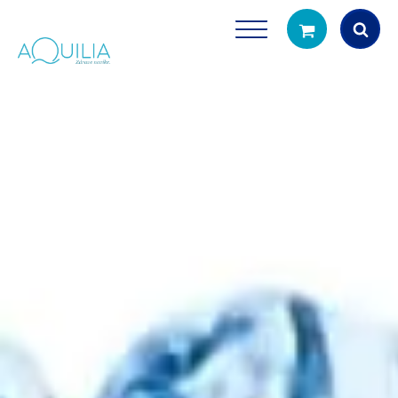
Products
search
Tuš glave
Vrčevi za filtrira
rirodno filtriranje vode za tuširanje
Potpuno prijenosno rješenje
čistu vodu za pi