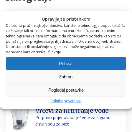
Upravljajte pristankom
Filteri za vodu
Da bismo pružili najbolje iskustvo, koristimo tehnologije poput kolačića
Prirodno filtriranje i mineraliziranje vode za
za čuvanje i/ili pristup informacijama o uređaju. Suglasnost s ovim
piće i kuhanje
tehnologijama će nam omogućiti da obrađujemo podatke kao što su
ponašanje pri pregledavanju ili jedinstveni ID-ovi na ovoj web stranici.
Nepristanak ili povlačenje suglasnosti može negativno utjecati na
određene karakteristike i funkcije.
Prihvati
Tuš glave
Prirodno filtriranje vode za tuširanje
Zabrani
Pogledaj postavke
Politika privatnosti
Vrčevi za filtriranje vode
Potpuno prijenosno rješenje za sigurnu i
čistu vodu za piće