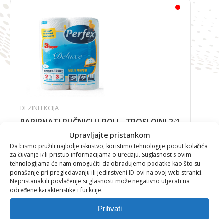
DEZINFEKCIJA
PAPIRNATI RUČNICI U ROLI - TROSLOJNI 2/1
Upravljajte pristankom
Da bismo pružili najbolje iskustvo, koristimo tehnologije poput kolačića
za čuvanje i/ili pristup informacijama o uređaju. Suglasnost s ovim
tehnologijama će nam omogućiti da obrađujemo podatke kao što su
1,80
€
ponašanje pri pregledavanju ili jedinstveni ID-ovi na ovoj web stranici.
Nepristanak ili povlačenje suglasnosti može negativno utjecati na
određene karakteristike i funkcije.
Prihvati