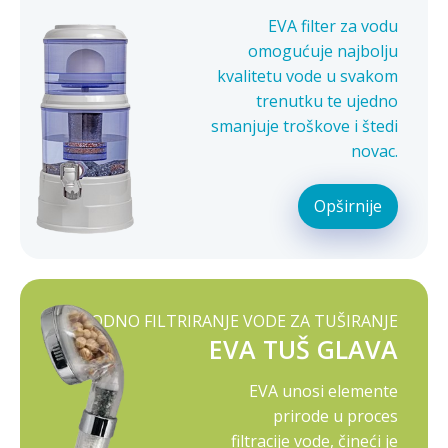
EVA filter za vodu
omogućuje najbolju
kvalitetu vode u svakom
trenutku te ujedno
smanjuje troškove i štedi
novac.
Opširnije
PRIRODNO FILTRIRANJE VODE ZA TUŠIRANJE
EVA TUŠ GLAVA
EVA unosi elemente
prirode u proces
filtracije vode, čineći je