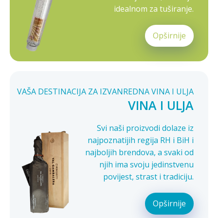
idealnom za tuširanje.
Opširnije
VAŠA DESTINACIJA ZA IZVANREDNA VINA I ULJA
VINA I ULJA
Svi naši proizvodi dolaze iz
najpoznatijih regija RH i BiH i
najboljih brendova, a svaki od
njih ima svoju jedinstvenu
povijest, strast i tradiciju.
Opširnije