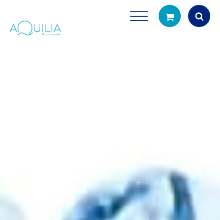
Products
search
Tuš glave
Vrčevi za filtrira
rirodno filtriranje vode za tuširanje
Potpuno prijenosno rješenje
čistu vodu za pi