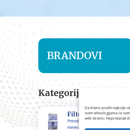
BRANDOVI
Kategorije
Da bismo pružili najbolje is
ovim tehnologijama će nam 
Filteri za vodu
web stranici. Nepristanak il
Prirodno filtriranje i
mineraliziranje vode za piće i