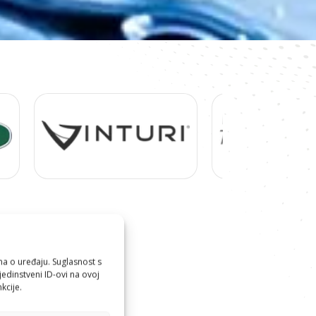
ma o uređaju. Suglasnost s
edinstveni ID-ovi na ovoj
kcije.