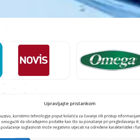
Proizvodi
Upravljajte pristankom
SOKOVNICI
kustvo, koristimo tehnologije poput kolačića za čuvanje i/ili pristup informacija
omogućiti da obrađujemo podatke kao što su ponašanje pri pregledavanju ili j
i povlačenje suglasnosti može negativno utjecati na određene karakteristike i fun