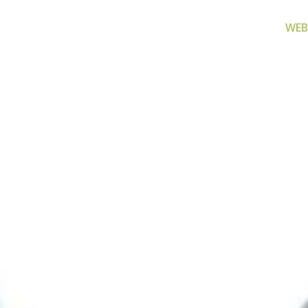
WEB
za filtriranje
Zamjenski dijelovi
Akcijs
vode
Zamjenski dijelovi za naše
Proizvo
proizvode
 prijenosno rješenje
nu i čistu vodu za piće