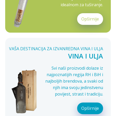
idealnom za tuširanje.
Opširnije
VAŠA DESTINACIJA ZA IZVANREDNA VINA I ULJA
VINA I ULJA
Svi naši proizvodi dolaze iz
najpoznatijih regija RH i BiH i
najboljih brendova, a svaki od
njih ima svoju jedinstvenu
povijest, strast i tradiciju.
Opširnije