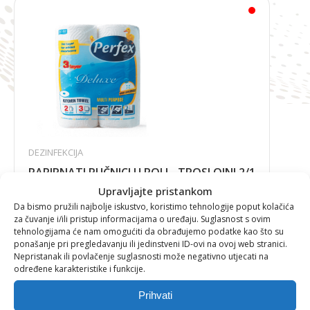
DEZINFEKCIJA
PAPIRNATI RUČNICI U ROLI - TROSLOJNI 2/1
Upravljajte pristankom
Da bismo pružili najbolje iskustvo, koristimo tehnologije poput kolačića
za čuvanje i/ili pristup informacijama o uređaju. Suglasnost s ovim
tehnologijama će nam omogućiti da obrađujemo podatke kao što su
1,80
€
ponašanje pri pregledavanju ili jedinstveni ID-ovi na ovoj web stranici.
Nepristanak ili povlačenje suglasnosti može negativno utjecati na
određene karakteristike i funkcije.
Prihvati