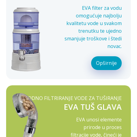
EVA filter za vodu
omogućuje najbolju
kvalitetu vode u svakom
trenutku te ujedno
smanjuje troškove i štedi
novac.
Opširnije
PRIRODNO FILTRIRANJE VODE ZA TUŠIRANJE
EVA TUŠ GLAVA
EVA unosi elemente
prirode u proces
filtracije vode, čineći je