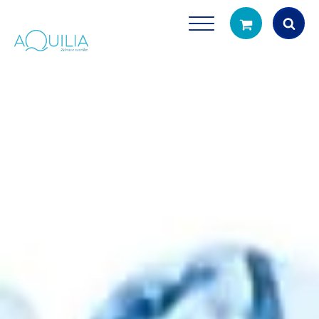
Products
search
Tuš glave
Vrčevi za filtrira
rirodno filtriranje vode za tuširanje
Potpuno prijenosno rješenje
čistu vodu za pi