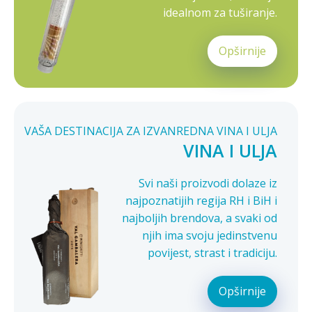
idealnom za tuširanje.
Opširnije
VAŠA DESTINACIJA ZA IZVANREDNA VINA I ULJA
VINA I ULJA
Svi naši proizvodi dolaze iz
najpoznatijih regija RH i BiH i
najboljih brendova, a svaki od
njih ima svoju jedinstvenu
povijest, strast i tradiciju.
Opširnije