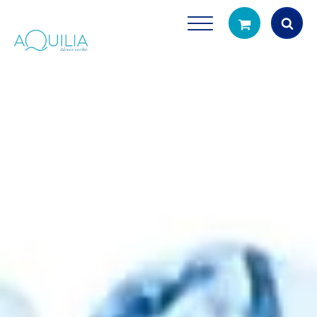
Products
search
Tuš glave
Vrčevi za filtrira
rirodno filtriranje vode za tuširanje
Potpuno prijenosno rješenje
čistu vodu za pi