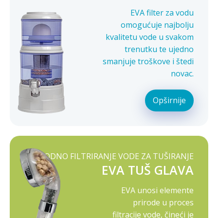
EVA filter za vodu
omogućuje najbolju
kvalitetu vode u svakom
trenutku te ujedno
smanjuje troškove i štedi
novac.
Opširnije
PRIRODNO FILTRIRANJE VODE ZA TUŠIRANJE
EVA TUŠ GLAVA
EVA unosi elemente
prirode u proces
filtracije vode, čineći je