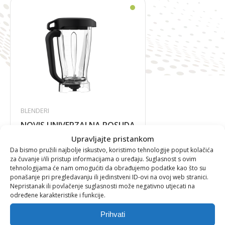
BLENDERI
NOVIS UNIVERZALNA POSUDA
Upravljajte pristankom
Da bismo pružili najbolje iskustvo, koristimo tehnologije poput kolačića
za čuvanje i/ili pristup informacijama o uređaju. Suglasnost s ovim
tehnologijama će nam omogućiti da obrađujemo podatke kao što su
205,45
€
ponašanje pri pregledavanju ili jedinstveni ID-ovi na ovoj web stranici.
Nepristanak ili povlačenje suglasnosti može negativno utjecati na
određene karakteristike i funkcije.
Prihvati