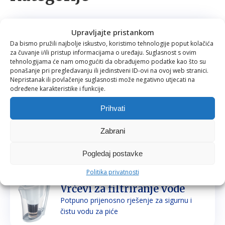
Upravljajte pristankom
Filteri za vodu
Da bismo pružili najbolje iskustvo, koristimo tehnologije poput kolačića
Prirodno filtriranje i mineraliziranje vode za
za čuvanje i/ili pristup informacijama o uređaju. Suglasnost s ovim
piće i kuhanje
tehnologijama će nam omogućiti da obrađujemo podatke kao što su
ponašanje pri pregledavanju ili jedinstveni ID-ovi na ovoj web stranici.
Nepristanak ili povlačenje suglasnosti može negativno utjecati na
određene karakteristike i funkcije.
Prihvati
Tuš glave
Prirodno filtriranje vode za tuširanje
Zabrani
Pogledaj postavke
Politika privatnosti
Vrčevi za filtriranje vode
Potpuno prijenosno rješenje za sigurnu i
čistu vodu za piće