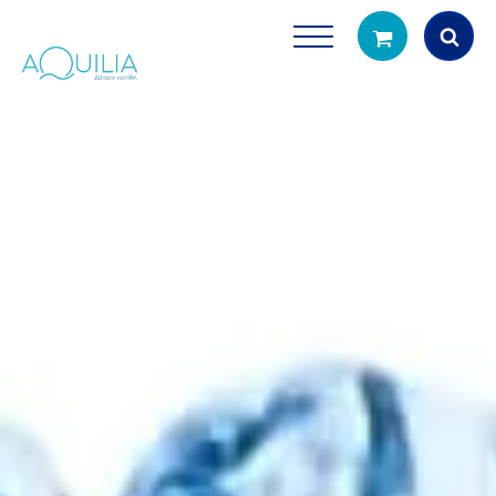
Products
search
Tuš glave
Vrčevi za filtrira
rirodno filtriranje vode za tuširanje
Potpuno prijenosno rješenje
čistu vodu za pi