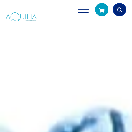
Products
search
Tuš glave
Vrčevi za filtrira
rirodno filtriranje vode za tuširanje
Potpuno prijenosno rješenje
čistu vodu za pi