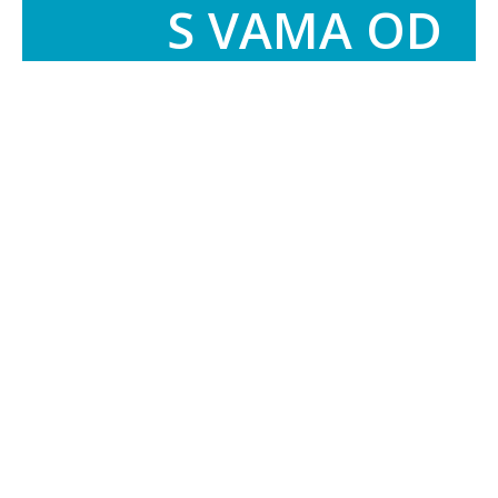
S VAMA OD
2014. GODINE
Naš tim vam uvijek stoji na raspolaganju za
sva pitanja te podršku tijekom kupnje i
korištenja proizvoda, a želja nam je biti vam
savjetnik u stvaranju vaših zdravih navika. Za
sva pitanja kontaktirajte nas preko navedenih
kontakt informacija ili linka kontakt.
Opširnije