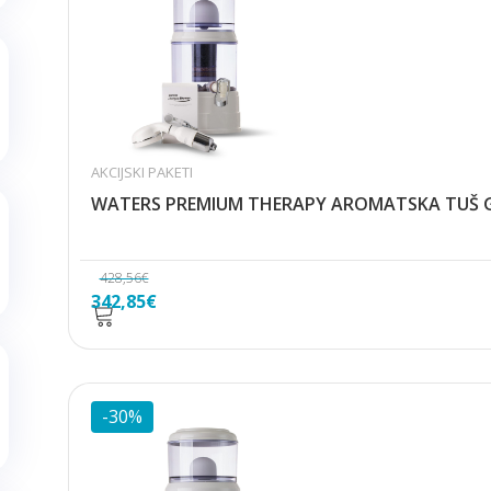
AKCIJSKI PAKETI
WATERS PREMIUM THERAPY AROMATSKA TUŠ GLA
428,56
€
Izvorna
Trenutna
342,85
€
cijena
cijena
bila
je:
je:
342,85€.
428,56€.
-30%