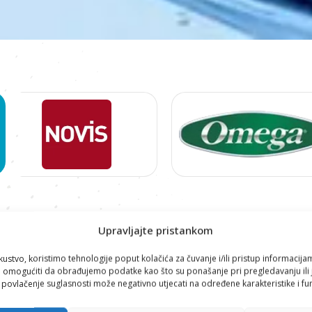
Proizvodi
Upravljajte pristankom
FILTER TUŠ GLAVE
,
HOME-SLIDER
,
TUŠEVI
kustvo, koristimo tehnologije poput kolačića za čuvanje i/ili pristup informacija
omogućiti da obrađujemo podatke kao što su ponašanje pri pregledavanju ili j
i povlačenje suglasnosti može negativno utjecati na određene karakteristike i fun
-15%