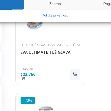
Zabrani
Pogl
Politika privatnosti
FILTER TUŠ GLAVE
,
HOME-SLIDER
,
TUŠEVI
EVA ULTIMATE TUŠ GLAVA
145,60
€
Izvorna
Trenutna
123,76
€
cijena
cijena
bila
je:
je:
123,76€.
145,60€.
-20%