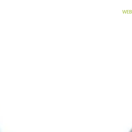
WEB
za filtriranje
Zamjenski dijelovi
Akcijs
vode
Zamjenski dijelovi za naše
Proizvo
proizvode
 prijenosno rješenje
nu i čistu vodu za piće