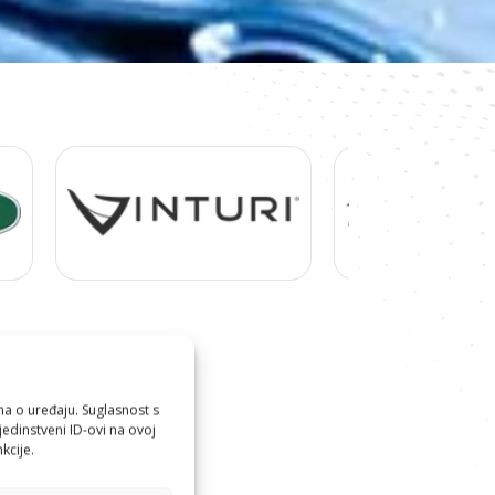
ma o uređaju. Suglasnost s
edinstveni ID-ovi na ovoj
kcije.