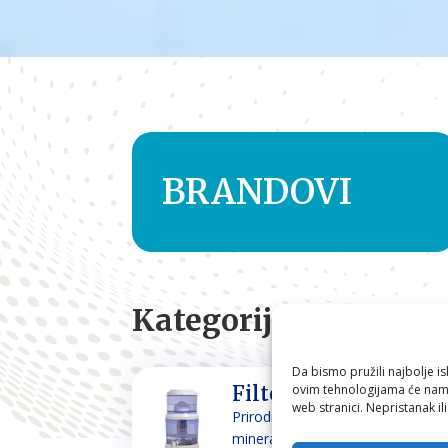
BRANDOVI
Kategorije
Da bismo pružili najbolje is
ovim tehnologijama će nam 
Filteri za vodu
web stranici. Nepristanak il
Prirodno filtriranje i
mineraliziranje vode za piće i