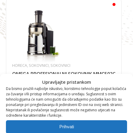
HORECA
,
SOKOVNICI
,
SOKOVNICI
OMEGA PROFESIONALNI SOKOVNIK MMC502C
Upravljajte pristankom
Da bismo pružili najbolje iskustvo, koristimo tehnologije poput kolačića
za čuvanje i/ili pristup informacijama o uređaju. Suglasnost s ovim
tehnologijama će nam omogućiti da obrađujemo podatke kao što su
795,01
€
ponašanje pri pregledavanju ili jedinstveni ID-ovi na ovoj web stranici.
Nepristanak ili povlačenje suglasnosti može negativno utjecati na
određene karakteristike i funkcije.
Prihvati