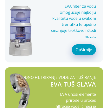
EVA filter za vodu
omogućuje najbolju
kvalitetu vode u svakom
trenutku te ujedno
smanjuje troškove i štedi
novac.
Opširnije
PRIRODNO FILTRIRANJE VODE ZA TUŠIRANJE
EVA TUŠ GLAVA
EVA unosi elemente
prirode u proces
filtracije vode, čineći je