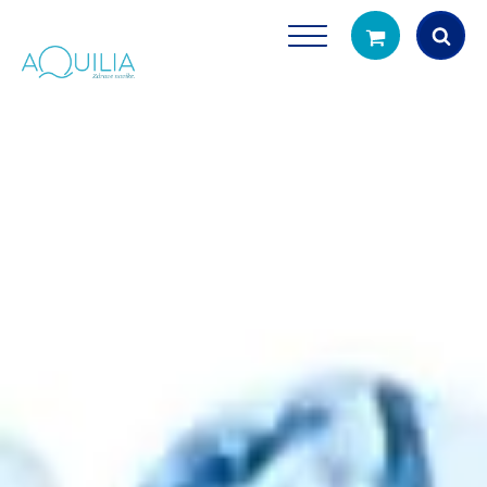
Products
search
Tuš glave
Vrčevi za filtrira
rirodno filtriranje vode za tuširanje
Potpuno prijenosno rješenje
čistu vodu za pi