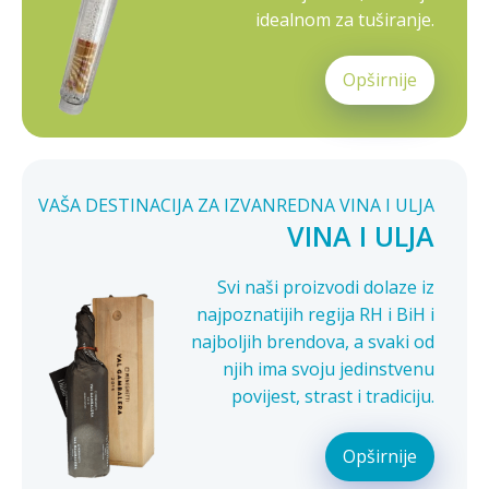
idealnom za tuširanje.
Opširnije
VAŠA DESTINACIJA ZA IZVANREDNA VINA I ULJA
VINA I ULJA
Svi naši proizvodi dolaze iz
najpoznatijih regija RH i BiH i
najboljih brendova, a svaki od
njih ima svoju jedinstvenu
povijest, strast i tradiciju.
Opširnije