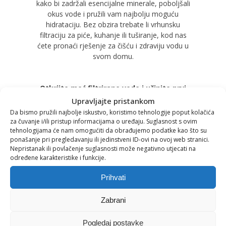
kako bi zadržali esencijalne minerale, poboljšali
okus vode i pružili vam najbolju moguću
hidrataciju. Bez obzira trebate li vrhunsku
filtraciju za piće, kuhanje ili tuširanje, kod nas
ćete pronaći rješenje za čišću i zdraviju vodu u
svom domu.
Otkrijte moć filtrirane vode i učinite prvi
korak prema zdravijem životu!
Upravljajte pristankom
Da bismo pružili najbolje iskustvo, koristimo tehnologije poput kolačića
za čuvanje i/ili pristup informacijama o uređaju. Suglasnost s ovim
Pročitaj više
tehnologijama će nam omogućiti da obrađujemo podatke kao što su
ponašanje pri pregledavanju ili jedinstveni ID-ovi na ovoj web stranici.
Nepristanak ili povlačenje suglasnosti može negativno utjecati na
određene karakteristike i funkcije.
Prihvati
Zabrani
Pogledaj postavke