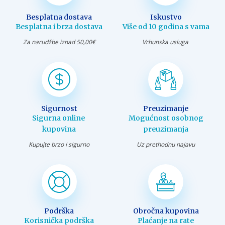
Besplatna dostava
Iskustvo
Besplatna i brza dostava
Više od 10 godina s vama
Za narudžbe iznad 50,00€
Vrhunska usluga
Sigurnost
Preuzimanje
Sigurna online
Mogućnost osobnog
kupovina
preuzimanja
Kupujte brzo i sigurno
Uz prethodnu najavu
Podrška
Obročna kupovina
Korisnička podrška
Plaćanje na rate