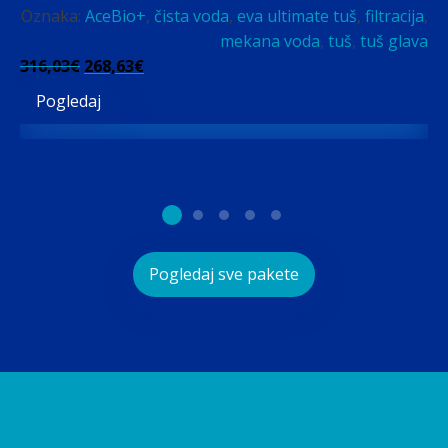
Oznaka:
AceBio+
,
čista voda
,
eva ultimate tuš
,
filtracija
,
v
mekana voda
,
tuš
,
tuš glava
316,03
€
Izvorna
268,63
€
Trenutna
cijena
cijena
Pogledaj
60
bila
je:
je:
268,63€.
316,03€.
Pogledaj sve pakete