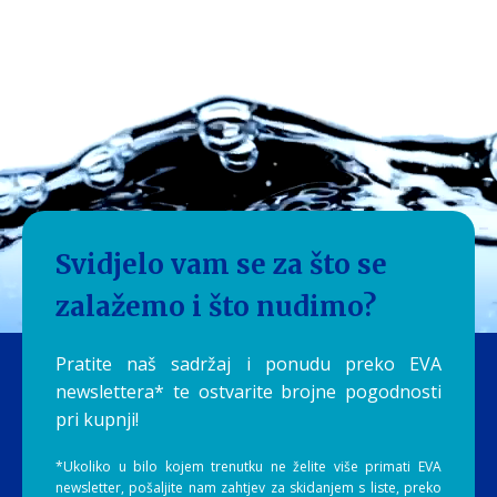
Svidjelo vam se za što se
zalažemo i što nudimo?
Pratite naš sadržaj i ponudu preko EVA
newslettera* te ostvarite brojne pogodnosti
pri kupnji!
*Ukoliko u bilo kojem trenutku ne želite više primati EVA
newsletter, pošaljite nam zahtjev za skidanjem s liste, preko