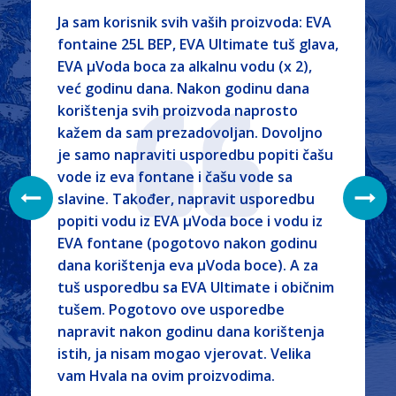
Ja sam korisnik svih vaših proizvoda: EVA
fontaine 25L BEP, EVA Ultimate tuš glava,
EVA µVoda boca za alkalnu vodu (x 2),
već godinu dana. Nakon godinu dana
korištenja svih proizvoda naprosto
kažem da sam prezadovoljan. Dovoljno
je samo napraviti usporedbu popiti čašu
vode iz eva fontane i čašu vode sa
slavine. Također, napravit usporedbu
popiti vodu iz EVA µVoda boce i vodu iz
EVA fontane (pogotovo nakon godinu
dana korištenja eva µVoda boce). A za
tuš usporedbu sa EVA Ultimate i običnim
tušem. Pogotovo ove usporedbe
napravit nakon godinu dana korištenja
istih, ja nisam mogao vjerovat. Velika
vam Hvala na ovim proizvodima.